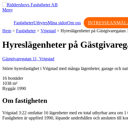
Hoppa
till
Meny
innehåll
Fastigheter
Uthyres
Mina sidor
Om oss
INTRESSEANMÄL
Hem
>
Fastigheter
>
Vrigstad
>
Hyreslägenheter på Gästgivaregatan 1
Hyreslägenheter på Gästgivarega
Gästgivaregatan 11, Vrigstad
Större hyresfastighet i Vrigstad med många lägenheter, garage och nat
16 bostäder
1038 m²
Byggår 1990
Om fastigheten
Vrigstad 3:22 omfattar 16 lägenheter med en total uthyrbar area om 1 
Fastigheten är uppförd 1990, löpande underhållen och ansluten till 