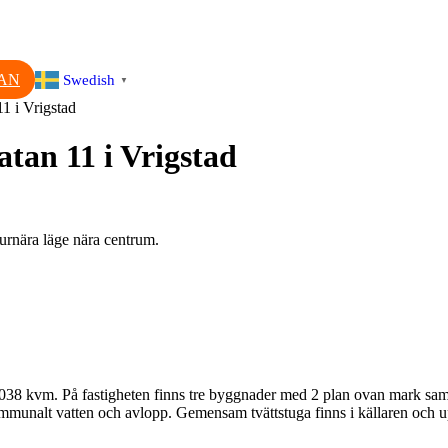
AN
Swedish
▼
1 i Vrigstad
tan 11 i Vrigstad
urnära läge nära centrum.
038 kvm. På fastigheten finns tre byggnader med 2 plan ovan mark samt 
kommunalt vatten och avlopp. Gemensam tvättstuga finns i källaren oc