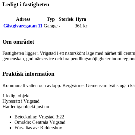
Ledigt i fastigheten
Adress
Typ
Storlek
Hyra
Gästgivaregatan 11
Garage
-
361 kr
Om området
Fastigheten ligger i Vrigstad i ett naturskönt läge med närhet till ce
gemenskap, god närservice och bra pendlingsmöjligheter inom region
Praktisk information
Kommunalt vatten och avlopp. Bergvärme. Gemensam tvättstuga i källar
1
ledigt objekt
Hyresrätt i Vrigstad
Har lediga objekt just nu
Beteckning:
Vrigstad 3:22
Område:
Centrala Vrigstad
Förvaltas av:
Riddershov