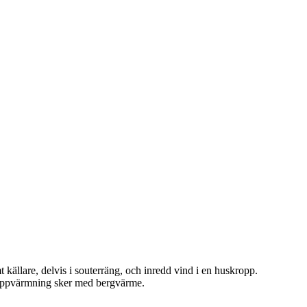
källare, delvis i souterräng, och inredd vind i en huskropp.
h uppvärmning sker med bergvärme.