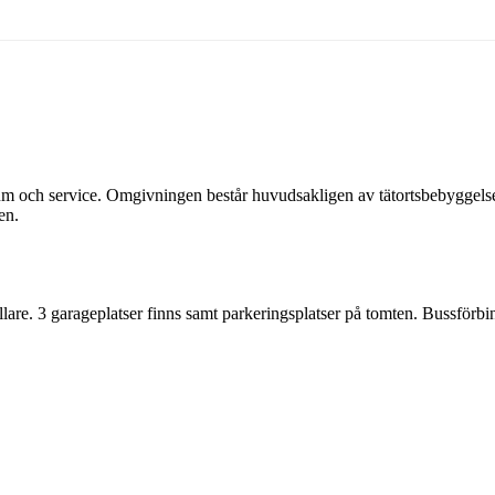
ntrum och service. Omgivningen består huvudsakligen av tätortsbebyggels
en.
e. 3 garageplatser finns samt parkeringsplatser på tomten. Bussförbind