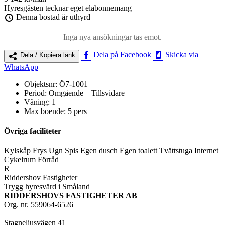
Hyresgästen tecknar eget elabonnemang
Denna bostad är uthyrd
Inga nya ansökningar tas emot.
Dela på Facebook
Skicka via
Dela / Kopiera länk
WhatsApp
Objektsnr:
Ö7-1001
Period:
Omgående – Tillsvidare
Våning:
1
Max boende:
5 pers
Övriga faciliteter
Kylskåp
Frys
Ugn
Spis
Egen dusch
Egen toalett
Tvättstuga
Internet
Cykelrum
Förråd
R
Riddershov Fastigheter
Trygg hyresvärd i Småland
RIDDERSHOVS FASTIGHETER AB
Org. nr. 559064-6526
Stagneliusvägen 41