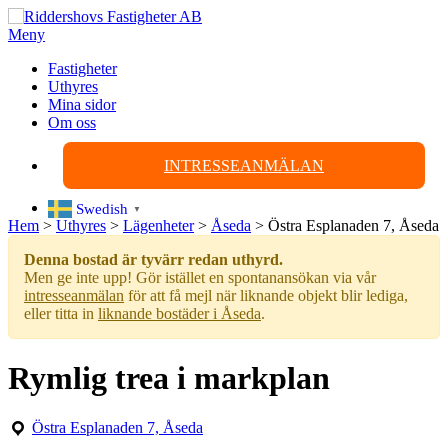
Hoppa
till
Meny
innehåll
Fastigheter
Uthyres
Mina sidor
Om oss
INTRESSEANMÄLAN
Swedish
▼
Hem
>
Uthyres
>
Lägenheter
>
Åseda
>
Östra Esplanaden 7, Åseda
Denna bostad är tyvärr redan uthyrd.
Men ge inte upp! Gör istället en spontanansökan via vår
intresseanmälan
för att få mejl när liknande objekt blir lediga,
eller titta in
liknande bostäder i Åseda
.
Rymlig trea i markplan
Östra Esplanaden 7, Åseda