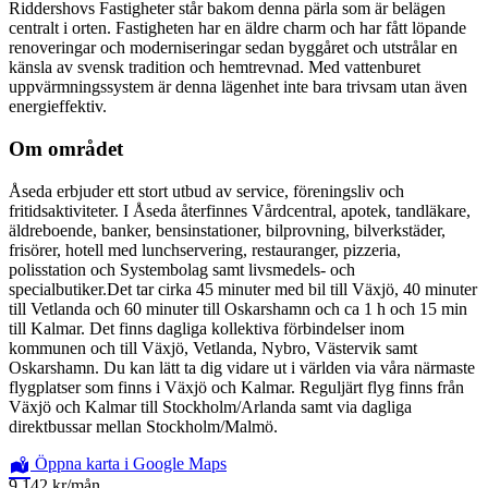
Riddershovs Fastigheter står bakom denna pärla som är belägen
centralt i orten. Fastigheten har en äldre charm och har fått löpande
renoveringar och moderniseringar sedan byggåret och utstrålar en
känsla av svensk tradition och hemtrevnad. Med vattenburet
uppvärmningssystem är denna lägenhet inte bara trivsam utan även
energieffektiv.
Om området
Åseda erbjuder ett stort utbud av service, föreningsliv och
fritidsaktiviteter. I Åseda återfinnes Vårdcentral, apotek, tandläkare,
äldreboende, banker, bensinstationer, bilprovning, bilverkstäder,
frisörer, hotell med lunchservering, restauranger, pizzeria,
polisstation och Systembolag samt livsmedels- och
specialbutiker.Det tar cirka 45 minuter med bil till Växjö, 40 minuter
till Vetlanda och 60 minuter till Oskarshamn och ca 1 h och 15 min
till Kalmar. Det finns dagliga kollektiva förbindelser inom
kommunen och till Växjö, Vetlanda, Nybro, Västervik samt
Oskarshamn. Du kan lätt ta dig vidare ut i världen via våra närmaste
flygplatser som finns i Växjö och Kalmar. Reguljärt flyg finns från
Växjö och Kalmar till Stockholm/Arlanda samt via dagliga
direktbussar mellan Stockholm/Malmö.
Öppna karta i Google Maps
9 142 kr
/mån