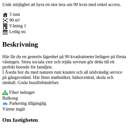
Unik möjlighet att hyra en stor trea om 90 kvm med enkel access.
3 rum
90 m²
Våning 1
Ledig nu
Beskrivning
Här får du en generös lägenhet på 90 kvadratmeter belägen på första
våningen. Stora sociala ytor och rejäla sovrum gör detta till ett
perfekt boende för familjen.
I Åseda bor du med naturen runt knuten och all nödvändig service
på gångavstånd. Här finns matbutiker, hälsocentral, skola och
simhall. Goda bussförbindelser.
Fiber indraget
Balkong
Parkering tillgänglig
Värme ingår
Om fastigheten