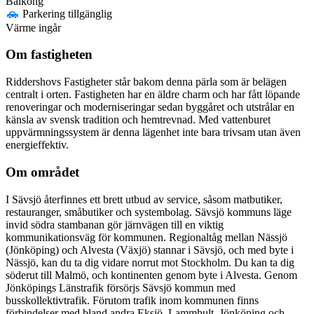
Balkong
Parkering tillgänglig
Värme ingår
Om fastigheten
Riddershovs Fastigheter står bakom denna pärla som är belägen
centralt i orten. Fastigheten har en äldre charm och har fått löpande
renoveringar och moderniseringar sedan byggåret och utstrålar en
känsla av svensk tradition och hemtrevnad. Med vattenburet
uppvärmningssystem är denna lägenhet inte bara trivsam utan även
energieffektiv.
Om området
I Sävsjö återfinnes ett brett utbud av service, såsom matbutiker,
restauranger, småbutiker och systembolag. Sävsjö kommuns läge
invid södra stambanan gör järnvägen till en viktig
kommunikationsväg för kommunen. Regionaltåg mellan Nässjö
(Jönköping) och Alvesta (Växjö) stannar i Sävsjö, och med byte i
Nässjö, kan du ta dig vidare norrut mot Stockholm. Du kan ta dig
söderut till Malmö, och kontinenten genom byte i Alvesta. Genom
Jönköpings Länstrafik försörjs Sävsjö kommun med
busskollektivtrafik. Förutom trafik inom kommunen finns
förbindelser med bland andra Eksjö, Lammhult, Jönköping och