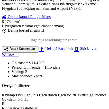
Vetlanda. Inom sju mils avstånd finns två flygplatser - Axamo
Flygplats i Jönköping och Smaland Airport i Växjö.
Öppna karta i Google Maps
8 173 kr
/mån
Hyresgästen tecknar eget elabonnemang
Denna bostad är uthyrd
Inga nya ansökningar tas emot.
Dela på Facebook
Skicka via
Dela / Kopiera länk
WhatsApp
Objektsnr:
V11-1202
Period:
Omgående – Tillsvidare
Våning:
2
Max boende:
5 pers
Övriga faciliteter
Kylskåp
Frys
Ugn
Spis
Egen dusch
Egen toalett
Tvättstuga
Internet
Cykelrum
Förråd
R
Riddershov Fastigheter