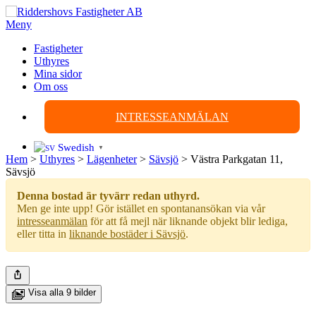
Hoppa
till
Meny
innehåll
Fastigheter
Uthyres
Mina sidor
Om oss
INTRESSEANMÄLAN
Swedish
▼
Hem
>
Uthyres
>
Lägenheter
>
Sävsjö
>
Västra Parkgatan 11,
Sävsjö
Denna bostad är tyvärr redan uthyrd.
Men ge inte upp! Gör istället en spontanansökan via vår
intresseanmälan
för att få mejl när liknande objekt blir lediga,
eller titta in
liknande bostäder i Sävsjö
.
Visa alla 9 bilder