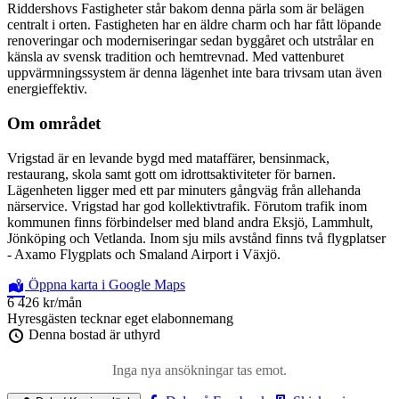
Riddershovs Fastigheter står bakom denna pärla som är belägen
centralt i orten. Fastigheten har en äldre charm och har fått löpande
renoveringar och moderniseringar sedan byggåret och utstrålar en
känsla av svensk tradition och hemtrevnad. Med vattenburet
uppvärmningssystem är denna lägenhet inte bara trivsam utan även
energieffektiv.
Om området
Vrigstad är en levande bygd med mataffärer, bensinmack,
restaurang, skola samt gott om idrottsaktiviteter för barnen.
Lägenheten ligger med ett par minuters gångväg från allehanda
närservice. Vrigstad har god kollektivtrafik. Förutom trafik inom
kommunen finns förbindelser med bland andra Eksjö, Lammhult,
Jönköping och Vetlanda. Inom sju mils avstånd finns två flygplatser
- Axamo Flygplats och Smaland Airport i Växjö.
Öppna karta i Google Maps
6 426 kr
/mån
Hyresgästen tecknar eget elabonnemang
Denna bostad är uthyrd
Inga nya ansökningar tas emot.