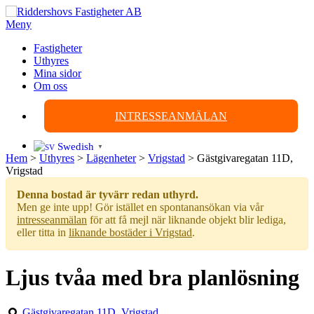
Hoppa
till
Meny
innehåll
Fastigheter
Uthyres
Mina sidor
Om oss
INTRESSEANMÄLAN
Swedish
▼
Hem
>
Uthyres
>
Lägenheter
>
Vrigstad
>
Gästgivaregatan 11D,
Vrigstad
Denna bostad är tyvärr redan uthyrd.
Men ge inte upp! Gör istället en spontanansökan via vår
intresseanmälan
för att få mejl när liknande objekt blir lediga,
eller titta in
liknande bostäder i Vrigstad
.
Ljus tvåa med bra planlösning
Gästgivaregatan 11D, Vrigstad