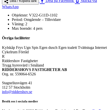
Dela på Facebook
Skicka via
Dela / Kopiera länk
WhatsApp
Objektsnr:
V322-G11D-1102
Period:
Omgående – Tillsvidare
Våning:
2
Max boende:
4 pers
Övriga faciliteter
Kylskåp
Frys
Ugn
Spis
Egen dusch
Egen toalett
Tvättstuga
Internet
Cykelrum
Förråd
R
Riddershov Fastigheter
Trygg hyresvärd i Småland
RIDDERSHOVS FASTIGHETER AB
Org. nr. 559064-6526
Stagneliusvägen 41
112 57 Stockholm
info@riddershov.se
Besök oss i sociala medier