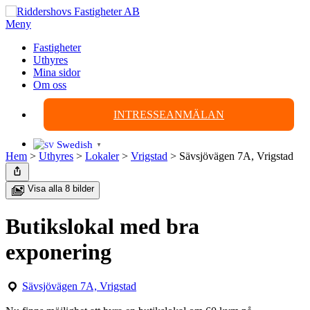
Hoppa
till
Meny
innehåll
Fastigheter
Uthyres
Mina sidor
Om oss
INTRESSEANMÄLAN
Swedish
▼
Hem
>
Uthyres
>
Lokaler
>
Vrigstad
>
Sävsjövägen 7A, Vrigstad
Visa alla 8 bilder
Butikslokal med bra
exponering
Sävsjövägen 7A, Vrigstad