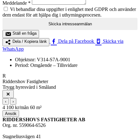
Meddelande *
Vi behandlar dina uppgifter i enlighet med GDPR och använder
dem endast för att hjälpa dig i uthyrningsprocesen.
Skicka intresseanmälan
Ställ en fråga
Dela på Facebook
Skicka via
Dela / Kopiera länk
WhatsApp
Objektsnr:
V314-S7A-9001
Period:
Omgående – Tillsvidare
R
Riddershov Fastigheter
Trygg hyresvärd i Småland
Stäng
‹
›
4 100 kr/mån
60 m²
Ansök
RIDDERSHOVS FASTIGHETER AB
Org. nr. 559064-6526
Stagneliusvägen 41