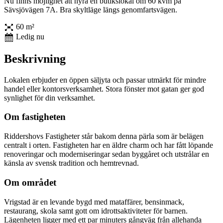
Nu finns möjlighet att hyra en butikslokal om 60 kvm på
Sävsjövägen 7A. Bra skyltläge längs genomfartsvägen.
60 m²
Ledig nu
Beskrivning
Lokalen erbjuder en öppen säljyta och passar utmärkt för mindre
handel eller kontorsverksamhet. Stora fönster mot gatan ger god
synlighet för din verksamhet.
Om fastigheten
Riddershovs Fastigheter står bakom denna pärla som är belägen
centralt i orten. Fastigheten har en äldre charm och har fått löpande
renoveringar och moderniseringar sedan byggåret och utstrålar en
känsla av svensk tradition och hemtrevnad.
Om området
Vrigstad är en levande bygd med mataffärer, bensinmack,
restaurang, skola samt gott om idrottsaktiviteter för barnen.
Lägenheten ligger med ett par minuters gångväg från allehanda