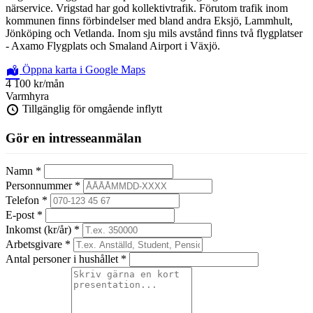
närservice. Vrigstad har god kollektivtrafik. Förutom trafik inom
kommunen finns förbindelser med bland andra Eksjö, Lammhult,
Jönköping och Vetlanda. Inom sju mils avstånd finns två flygplatser
- Axamo Flygplats och Smaland Airport i Växjö.
Öppna karta i Google Maps
4 100 kr
/mån
Varmhyra
Tillgänglig för omgående inflytt
Gör en intresseanmälan
Namn *
Personnummer *
Telefon *
E-post *
Inkomst (kr/år) *
Arbetsgivare *
Antal personer i hushållet *