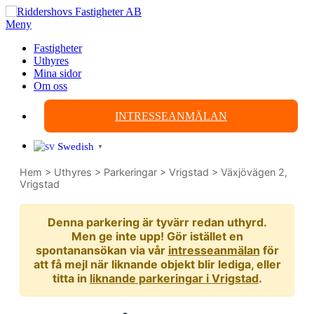
Hoppa
till
Meny
innehåll
Fastigheter
Uthyres
Mina sidor
Om oss
INTRESSEANMÄLAN
Swedish
▼
Hem
>
Uthyres
>
Parkeringar
>
Vrigstad
>
Växjövägen 2,
Vrigstad
Denna parkering är tyvärr redan uthyrd.
Men ge inte upp! Gör istället en
spontanansökan via vår
intresseanmälan
för
att få mejl när liknande objekt blir lediga, eller
titta in
liknande parkeringar i Vrigstad
.