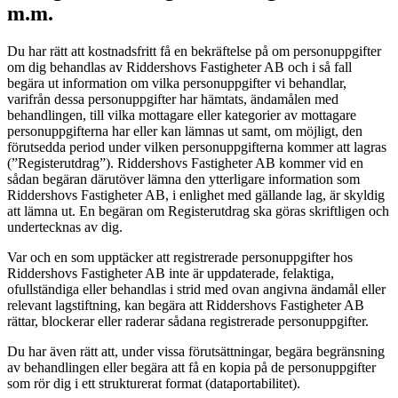
m.m.
Du har rätt att kostnadsfritt få en bekräftelse på om personuppgifter
om dig behandlas av Riddershovs Fastigheter AB och i så fall
begära ut information om vilka personuppgifter vi behandlar,
varifrån dessa personuppgifter har hämtats, ändamålen med
behandlingen, till vilka mottagare eller kategorier av mottagare
personuppgifterna har eller kan lämnas ut samt, om möjligt, den
förutsedda period under vilken personuppgifterna kommer att lagras
(”Registerutdrag”). Riddershovs Fastigheter AB kommer vid en
sådan begäran därutöver lämna den ytterligare information som
Riddershovs Fastigheter AB, i enlighet med gällande lag, är skyldig
att lämna ut. En begäran om Registerutdrag ska göras skriftligen och
undertecknas av dig.
Var och en som upptäcker att registrerade personuppgifter hos
Riddershovs Fastigheter AB inte är uppdaterade, felaktiga,
ofullständiga eller behandlas i strid med ovan angivna ändamål eller
relevant lagstiftning, kan begära att Riddershovs Fastigheter AB
rättar, blockerar eller raderar sådana registrerade personuppgifter.
Du har även rätt att, under vissa förutsättningar, begära begränsning
av behandlingen eller begära att få en kopia på de personuppgifter
som rör dig i ett strukturerat format (dataportabilitet).