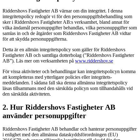
Riddershovs Fastigheter AB värnar om din integritet. I denna
integritets­policy redogör vi för den personuppgiftsbehandling som
sker i Riddershovs Fastigheter AB:s verksamhet, bland annat för
vilka ändamål personuppgifter behandlas, vilka personuppgifter som
samlas in och de åtgärder som Riddershovs Fastigheter AB vidtar
för att skydda personuppgifterna.
Detta är en allmän integritetspolicy som gäller för Riddershovs
Fastigheter AB och samtliga dotterbolag (”Riddershovs Fastigheter
AB”). Läs mer om verksamheten på
www.riddershov.se
För vissa aktiviteter och behandlingar kan integritets­policyn komma
att kompletteras med ytterligare policies eller integritets­
meddelanden. I sådana fall ska denna allmänna integritetspolicy
läsas tillsammans med den särskilda policyn som tillhandahålls vid
den särskilda aktiviteten.
2. Hur Riddershovs Fastigheter AB
använder personuppgifter
Riddershovs Fastigheter AB behandlar och hanterar personuppgifter
i enlighet med den allmänna dataskyddsförordningen (EU)