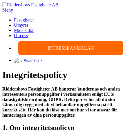
Hoppa
till
Meny
innehåll
Fastigheter
Uthyres
Mina sidor
Om oss
INTRESSEANMÄLAN
Swedish
▼
Integritetspolicy
Riddershovs Fastigheter AB hanterar kundernas och andra
intressenters personuppgifter i verksamheten enligt EU:s
dataskyddsförordning, GDPR. Detta gör vi för att du ska
känna dig trygg med att vi behandlar uppgifterna på ett
korrekt sätt. Här kan du läsa mer om hur vi tar ansvar för
hanteringen av dina personuppgifter.
1. Om integritetspolicyn