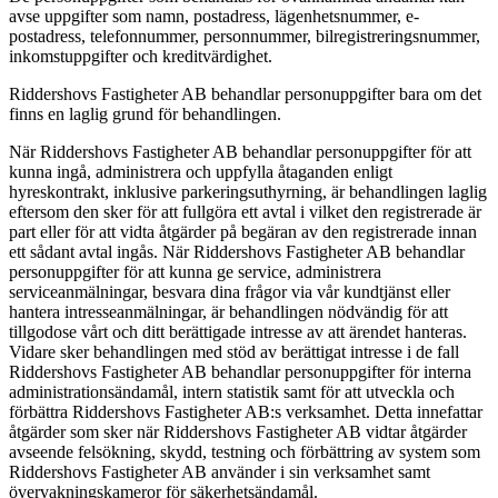
avse uppgifter som namn, postadress, lägenhetsnummer, e-
postadress, telefonnummer, personnummer, bilregistreringsnummer,
inkomstuppgifter och kreditvärdighet.
Riddershovs Fastigheter AB behandlar personuppgifter bara om det
finns en laglig grund för behandlingen.
När Riddershovs Fastigheter AB behandlar personuppgifter för att
kunna ingå, administrera och uppfylla åtaganden enligt
hyreskontrakt, inklusive parkeringsuthyrning, är behandlingen laglig
eftersom den sker för att fullgöra ett avtal i vilket den registrerade är
part eller för att vidta åtgärder på begäran av den registrerade innan
ett sådant avtal ingås. När Riddershovs Fastigheter AB behandlar
personuppgifter för att kunna ge service, administrera
serviceanmälningar, besvara dina frågor via vår kundtjänst eller
hantera intresseanmälningar, är behandlingen nödvändig för att
tillgodose vårt och ditt berättigade intresse av att ärendet hanteras.
Vidare sker behandlingen med stöd av berättigat intresse i de fall
Riddershovs Fastigheter AB behandlar personuppgifter för interna
administrationsändamål, intern statistik samt för att utveckla och
förbättra Riddershovs Fastigheter AB:s verksamhet. Detta innefattar
åtgärder som sker när Riddershovs Fastigheter AB vidtar åtgärder
avseende felsökning, skydd, testning och förbättring av system som
Riddershovs Fastigheter AB använder i sin verksamhet samt
övervakningskameror för säkerhetsändamål.