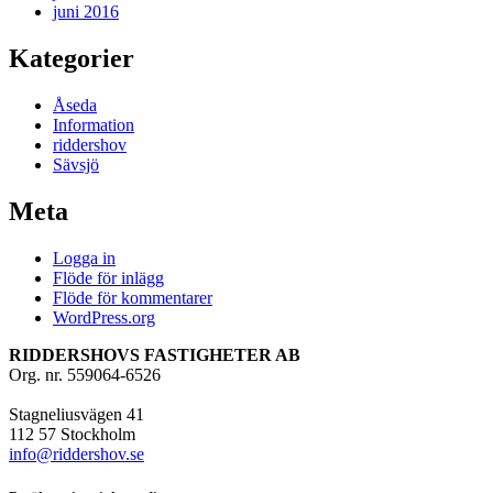
juni 2016
Kategorier
Åseda
Information
riddershov
Sävsjö
Meta
Logga in
Flöde för inlägg
Flöde för kommentarer
WordPress.org
RIDDERSHOVS FASTIGHETER AB
Org. nr. 559064-6526
Stagneliusvägen 41
112 57 Stockholm
info@riddershov.se