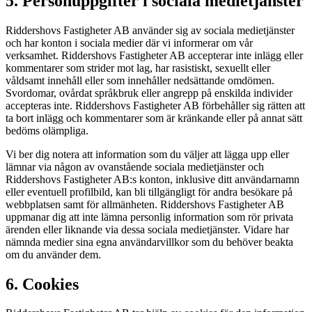
5. Personuppgifter i sociala medietjänster
Riddershovs Fastigheter AB använder sig av sociala medietjänster
och har konton i sociala medier där vi informerar om vår
verksamhet. Riddershovs Fastigheter AB accepterar inte inlägg eller
kommentarer som strider mot lag, har rasistiskt, sexuellt eller
våldsamt innehåll eller som innehåller nedsättande omdömen.
Svordomar, ovårdat språkbruk eller angrepp på enskilda individer
accepteras inte. Riddershovs Fastigheter AB förbehåller sig rätten att
ta bort inlägg och kommentarer som är kränkande eller på annat sätt
bedöms olämpliga.
Vi ber dig notera att information som du väljer att lägga upp eller
lämnar via någon av ovanstående sociala medietjänster och
Riddershovs Fastigheter AB:s konton, inklusive ditt användarnamn
eller eventuell profilbild, kan bli tillgängligt för andra besökare på
webbplatsen samt för allmänheten. Riddershovs Fastigheter AB
uppmanar dig att inte lämna personlig information som rör privata
ärenden eller liknande via dessa sociala medietjänster. Vidare har
nämnda medier sina egna användarvillkor som du behöver beakta
om du använder dem.
6. Cookies