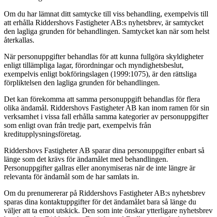
Om du har lämnat ditt samtycke till viss behandling, exempelvis till
att erhålla Riddershovs Fastigheter AB:s nyhetsbrev, är samtycket
den lagliga grunden för behandlingen. Samtycket kan när som helst
återkallas.
När personuppgifter behandlas för att kunna fullgöra skyldigheter
enligt tillämpliga lagar, förordningar och myndighetsbeslut,
exempelvis enligt bokföringslagen (1999:1075), är den rättsliga
förpliktelsen den lagliga grunden för behandlingen.
Det kan förekomma att samma personuppgift behandlas för flera
olika ändamål. Riddershovs Fastigheter AB kan inom ramen för sin
verksamhet i vissa fall erhålla samma kategorier av personuppgifter
som enligt ovan från tredje part, exempelvis från
kreditupplysningsföretag.
Riddershovs Fastigheter AB sparar dina personuppgifter enbart så
länge som det krävs för ändamålet med behandlingen.
Personuppgifter gallras eller anonymiseras när de inte längre är
relevanta för ändamål som de har samlats in.
Om du prenumererar på Riddershovs Fastigheter AB:s nyhetsbrev
sparas dina kontaktuppgifter för det ändamålet bara så länge du
väljer att ta emot utskick. Den som inte önskar ytterligare nyhetsbrev