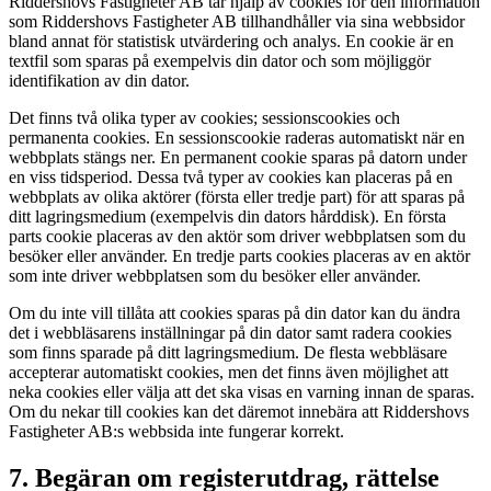
Riddershovs Fastigheter AB tar hjälp av cookies för den information
som Riddershovs Fastigheter AB tillhandhåller via sina webbsidor
bland annat för statistisk utvärdering och analys. En cookie är en
textfil som sparas på exempelvis din dator och som möjliggör
identifikation av din dator.
Det finns två olika typer av cookies; sessionscookies och
permanenta cookies. En sessionscookie raderas automatiskt när en
webbplats stängs ner. En permanent cookie sparas på datorn under
en viss tidsperiod. Dessa två typer av cookies kan placeras på en
webbplats av olika aktörer (första eller tredje part) för att sparas på
ditt lagringsmedium (exempelvis din dators hårddisk). En första
parts cookie placeras av den aktör som driver webbplatsen som du
besöker eller använder. En tredje parts cookies placeras av en aktör
som inte driver webbplatsen som du besöker eller använder.
Om du inte vill tillåta att cookies sparas på din dator kan du ändra
det i webbläsarens inställningar på din dator samt radera cookies
som finns sparade på ditt lagringsmedium. De flesta webbläsare
accepterar automatiskt cookies, men det finns även möjlighet att
neka cookies eller välja att det ska visas en varning innan de sparas.
Om du nekar till cookies kan det däremot innebära att Riddershovs
Fastigheter AB:s webbsida inte fungerar korrekt.
7. Begäran om registerutdrag, rättelse