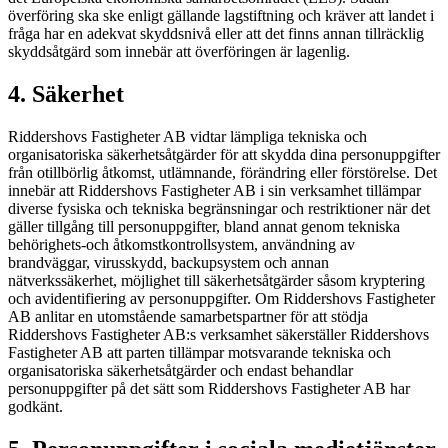
överföring ska ske enligt gällande lagstiftning och kräver att landet i
fråga har en adekvat skyddsnivå eller att det finns annan tillräcklig
skyddsåtgärd som innebär att överföringen är lagenlig.
4. Säkerhet
Riddershovs Fastigheter AB vidtar lämpliga tekniska och
organisatoriska säkerhetsåtgärder för att skydda dina personuppgifter
från otillbörlig åtkomst, utlämnande, förändring eller förstörelse. Det
innebär att Riddershovs Fastigheter AB i sin verksamhet tillämpar
diverse fysiska och tekniska begränsningar och restriktioner när det
gäller tillgång till personuppgifter, bland annat genom tekniska
behörighets-och åtkomstkontrollsystem, användning av
brandväggar, virusskydd, backupsystem och annan
nätverkssäkerhet, möjlighet till säkerhetsåtgärder såsom kryptering
och avidentifiering av personuppgifter. Om Riddershovs Fastigheter
AB anlitar en utomstående samarbetspartner för att stödja
Riddershovs Fastigheter AB:s verksamhet säkerställer Riddershovs
Fastigheter AB att parten tillämpar motsvarande tekniska och
organisatoriska säkerhetsåtgärder och endast behandlar
personuppgifter på det sätt som Riddershovs Fastigheter AB har
godkänt.