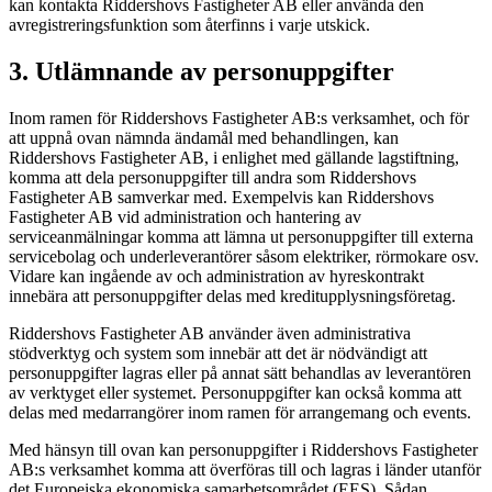
kan kontakta Riddershovs Fastigheter AB eller använda den
avregistreringsfunktion som återfinns i varje utskick.
3. Utlämnande av personuppgifter
Inom ramen för Riddershovs Fastigheter AB:s verksamhet, och för
att uppnå ovan nämnda ändamål med behandlingen, kan
Riddershovs Fastigheter AB, i enlighet med gällande lagstiftning,
komma att dela personuppgifter till andra som Riddershovs
Fastigheter AB samverkar med. Exempelvis kan Riddershovs
Fastigheter AB vid administration och hantering av
serviceanmälningar komma att lämna ut personuppgifter till externa
servicebolag och underleverantörer såsom elektriker, rörmokare osv.
Vidare kan ingående av och administration av hyreskontrakt
innebära att personuppgifter delas med kreditupplysningsföretag.
Riddershovs Fastigheter AB använder även administrativa
stödverktyg och system som innebär att det är nödvändigt att
personuppgifter lagras eller på annat sätt behandlas av leverantören
av verktyget eller systemet. Personuppgifter kan också komma att
delas med medarrangörer inom ramen för arrangemang och events.
Med hänsyn till ovan kan personuppgifter i Riddershovs Fastigheter
AB:s verksamhet komma att överföras till och lagras i länder utanför
det Europeiska ekonomiska samarbetsområdet (EES). Sådan