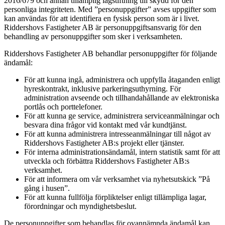
2016/679 och annan tillämplig lagstiftning till skydd för den
personliga integriteten. Med ”personuppgifter” avses uppgifter som
kan användas för att identifiera en fysisk person som är i livet.
Riddershovs Fastigheter AB är personuppgiftsansvarig för den
behandling av personuppgifter som sker i verksamheten.
Riddershovs Fastigheter AB behandlar personuppgifter för följande
ändamål:
För att kunna ingå, administrera och uppfylla åtaganden enligt
hyreskontrakt, inklusive parkeringsuthyrning. För
administration avseende och tillhandahållande av elektroniska
portlås och porttelefoner.
För att kunna ge service, administrera serviceanmälningar och
besvara dina frågor vid kontakt med vår kundtjänst.
För att kunna administrera intresseanmälningar till något av
Riddershovs Fastigheter AB:s projekt eller tjänster.
För interna administrationsändamål, intern statistik samt för att
utveckla och förbättra Riddershovs Fastigheter AB:s
verksamhet.
För att informera om vår verksamhet via nyhetsutskick ”På
gång i husen”.
För att kunna fullfölja förpliktelser enligt tillämpliga lagar,
förordningar och myndighetsbeslut.
De personuppgifter som behandlas för ovannämnda ändamål kan