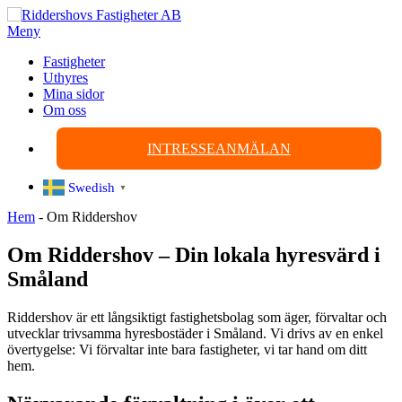
Hoppa
till
Meny
innehåll
Fastigheter
Uthyres
Mina sidor
Om oss
INTRESSEANMÄLAN
Swedish
▼
Hem
-
Om Riddershov
Om Riddershov – Din lokala hyresvärd i
Småland
Riddershov är ett långsiktigt fastighetsbolag som äger, förvaltar och
utvecklar trivsamma hyresbostäder i Småland. Vi drivs av en enkel
övertygelse: Vi förvaltar inte bara fastigheter, vi tar hand om ditt
hem.