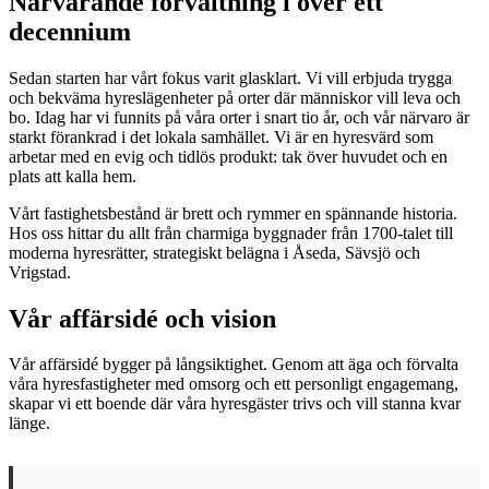
Närvarande förvaltning i över ett
decennium
Sedan starten har vårt fokus varit glasklart. Vi vill erbjuda trygga
och bekväma hyreslägenheter på orter där människor vill leva och
bo. Idag har vi funnits på våra orter i snart tio år, och vår närvaro är
starkt förankrad i det lokala samhället. Vi är en hyresvärd som
arbetar med en evig och tidlös produkt: tak över huvudet och en
plats att kalla hem.
Vårt fastighetsbestånd är brett och rymmer en spännande historia.
Hos oss hittar du allt från charmiga byggnader från 1700-talet till
moderna hyresrätter, strategiskt belägna i Åseda, Sävsjö och
Vrigstad.
Vår affärsidé och vision
Vår affärsidé bygger på långsiktighet. Genom att äga och förvalta
våra hyresfastigheter med omsorg och ett personligt engagemang,
skapar vi ett boende där våra hyresgäster trivs och vill stanna kvar
länge.