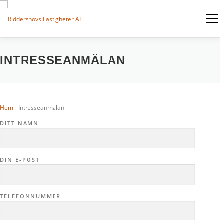
Hoppa
till
Meny
innehåll
FASTIGHETER
UTHYRES
MINA SIDOR
INTRESSEANMÄLAN
INTRESSEANMÄLAN
OM OSS
Hem
-
Intresseanmälan
DITT NAMN
SWEDISH
▼
DIN E-POST
TELEFONNUMMER